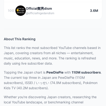
Official髭男dism
100
3.6M
@officialhigedandism
About This Ranking
This list ranks the most subscribed YouTube channels based in
Japan, covering creators from all niches — entertainment,
music, education, news, and more. The ranking is refreshed
daily using live subscriber data.
Topping the Japan chart
is
PewDiePie
with
110M
subscribers
.
The current top three
in Japan
are
PewDiePie (110M
subscribers), ISSEI / いっせい (74.9M subscribers), Pokémon
Kids TV (40.2M subscribers)
.
Whether you're discovering Japan creators, researching the
local YouTube landscape, or benchmarking channel