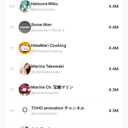
Hatsune Miku
69
4.4M
@hatsunemiku
Snow Man
70
4.4M
@snowman.official.9
HidaMari Cooking
71
4.4M
@HidaMariCooking
Marina Takewaki
72
4.4M
@marinatakewaki
Marine Ch. 宝鐘マリン
73
4.3M
@houshoumarine
TOHO animation チャンネル
74
4.3M
@tohoanimation