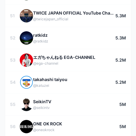
TWICE JAPAN OFFICIAL YouTube Channel
51
5.3M
@twicejapan_official
ratkidz
52
5.3M
@ratkidz
エガちゃんねる EGA-CHANNEL
53
5.2M
@ega-channel
takahashi taiyou
54
5.2M
@katuzei
SeikinTV
55
5M
@seikintv
ONE OK ROCK
56
5M
@oneokrock