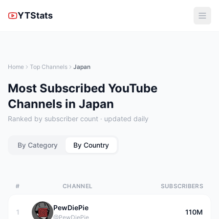
YTStats
Home
Top Channels
Japan
Most Subscribed YouTube
Channels in Japan
Ranked by subscriber count · updated daily
By Category
By Country
#
CHANNEL
SUBSCRIBERS
PewDiePie
1
110M
@PewDiePie