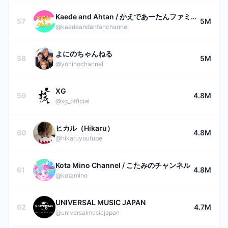
Kaede and Ahtan / かえであーたんファミリーCHANNEL
57
5M
@kaedeandahtanchannel
よにのちゃんねる
58
5M
@yoninochannel
XG
59
4.8M
@xg_official
ヒカル（Hikaru）
60
4.8M
@hikaruyoutube
Kota Mino Channel / こたみのチャンネル
61
4.8M
@kotamino
UNIVERSAL MUSIC JAPAN
62
4.7M
@universalmusicjapan