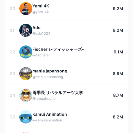
Yamil4K
20
9.2M
@yamil4k
Ado
21
9.2M
@ado1024
Fischer's-フィッシャーズ-
22
9.1M
@fischers
mania japansong
23
8.9M
@maniajapansong
両学長 リベラルアーツ大学
24
8.7M
@ryogakucho
Kamui Animation
25
8.2M
@kamuianimation