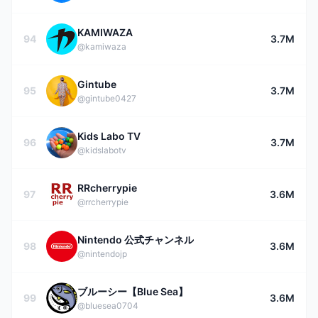
KAMIWAZA
94
3.7M
@kamiwaza
Gintube
95
3.7M
@gintube0427
Kids Labo TV
96
3.7M
@kidslabotv
RRcherrypie
97
3.6M
@rrcherrypie
Nintendo 公式チャンネル
98
3.6M
@nintendojp
ブルーシー【Blue Sea】
99
3.6M
@bluesea0704