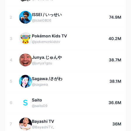
ISSEI / いっせい
2
74.9M
@issei0806
Pokémon Kids TV
3
40.2M
@pokemonkidstv
Junya.じゅんや
4
38.7M
@junya1gou
Sagawa /さがわ
5
38.1M
@sagawa
Saito
6
36.6M
@saito09
Bayashi TV
7
36M
@BayashiTV_