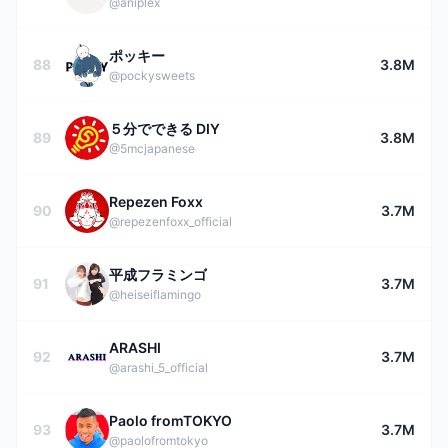
@aniplex
ポッキー
88
3.8M
@pockysweets
５分でできる DIY
89
3.8M
@5mcjapanese
Repezen Foxx
90
3.7M
@repezenfoxx_official
平成フラミンゴ
91
3.7M
@heiseiflamingo
ARASHI
92
3.7M
@arashi_5_official
Paolo fromTOKYO
93
3.7M
@paolofromtokyo