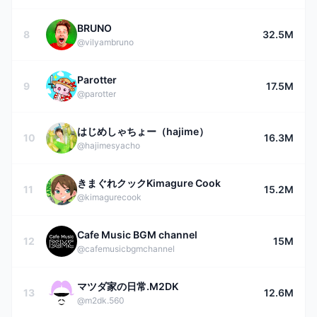
BRUNO
8
32.5M
@vilyambruno
Parotter
9
17.5M
@parotter
はじめしゃちょー（hajime）
10
16.3M
@hajimesyacho
きまぐれクックKimagure Cook
11
15.2M
@kimagurecook
Cafe Music BGM channel
12
15M
@cafemusicbgmchannel
マツダ家の日常.M2DK
13
12.6M
@m2dk.560