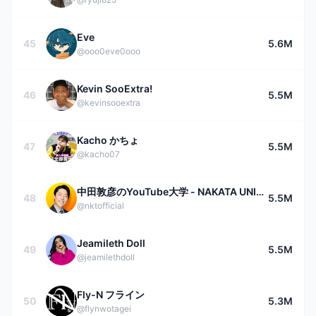
Eve
45
5.6M
@ooo0eve0ooo
Kevin SooExtra!
46
5.5M
@kevinsooextra
Kacho かちょ
47
5.5M
@kacho07
中田敦彦のYouTube大学 - NAKATA UNIVERSITY
48
5.5M
@nktofficial
Jeamileth Doll
49
5.5M
@jeamilethdoll
Fly-N フライン
50
5.3M
@flynwotagei