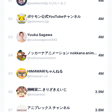
81
4M
@asobiworldあそびわーるど
ポケモン公式YouTubeチャンネル
82
4M
@pokemoncojp
Yuuka Sagawa
83
4M
@yuukasagawa5483
ノッカーナアニメーション nokkana animation
84
4M
@nokkanaanimation
HIMAWARIちゃんねる
85
4M
@himawari-ch
桐崎栄二.きりざきえいじ
86
3.9M
@kirizakieizi
アニプレックス チャンネル
87
3.8M