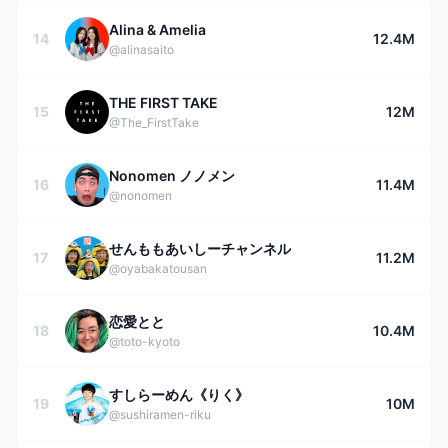
Alina & Amelia
14
12.4M
@alinasaito
THE FIRST TAKE
15
12M
@The_FirstTake
Nonomen ノノメン
16
11.4M
@nonomen
せんももあいしーチャンネル
17
11.2M
@oyabakatousan
恋愛とと
18
10.4M
@toto-kyoto
すしらーめん《りく》
19
10M
@sushiramen-riku