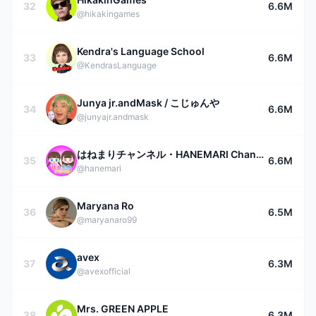
32
6.6M
@hikakingames
Kendra's Language School
33
6.6M
@KendrasLanguage
Junya jr.andMask / こじゅんや
34
6.6M
@junyajr.andmask
はねまりチャンネル・HANEMARI Channel
35
6.6M
@hanemari
Maryana Ro
36
6.5M
@maryanaro99
avex
37
6.3M
@avexofficial
Mrs. GREEN APPLE
38
6.3M