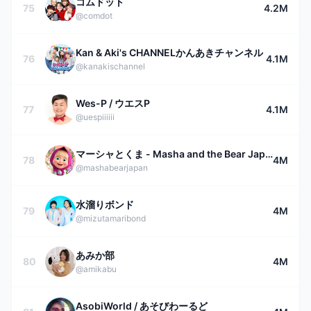
コムドット
75
4.2M
@comdot
Kan & Aki's CHANNELかんあきチャンネル
76
4.1M
@kanakischannel
Wes-P / ウエスP
77
4.1M
@uespiiiiii
マーシャとくま - Masha and the Bear Japan
78
4M
@mashabearjapan
水溜りボンド
79
4M
@mizutamaribond
あみか部
80
4M
@amikabu
AsobiWorld / あそびわーるど