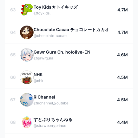
Toy Kids★トイキッズ
63
4.7M
@toykids.
Chocolate Cacao チョコレートカカオ
64
4.7M
@chocolate_cacao
Gawr Gura Ch. hololive-EN
65
4.6M
@gawrgura
NHK
66
4.5M
@nhk
RiChannel
67
4.5M
@richannel_youtube
すとぷりちゃんねる
68
4.4M
@strawberryprince