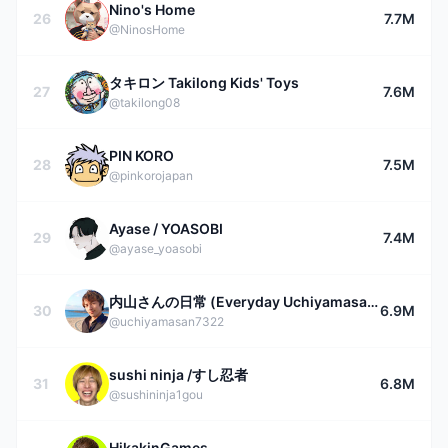
Nino's Home
26
7.7M
@NinosHome
タキロン Takilong Kids' Toys
27
7.6M
@takilong08
PIN KORO
28
7.5M
@pinkorojapan
Ayase / YOASOBI
29
7.4M
@ayase_yoasobi
内山さんの日常 (Everyday Uchiyamasan)
30
6.9M
@uchiyamasan7322
sushi ninja /すし忍者
31
6.8M
@sushininja1gou
HikakinGames