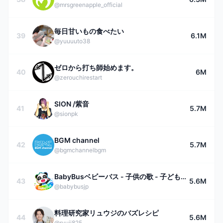
@mrsgreenapple_official
毎日甘いもの食べたい
39
6.1M
@yuuuuto38
ゼロから打ち師始めます。
40
6M
@zerouchirestart
SION /紫音
41
5.7M
@sionpk
BGM channel
42
5.7M
@bgmchannelbgm
BabyBusベビーバス - 子供の歌 - 子どもの動画
43
5.6M
@babybusjp
料理研究家リュウジのバズレシピ
44
5.6M
@ryuji825