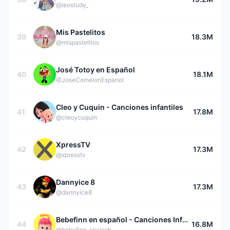
@leostudy_
Mis Pastelitos
39
18.3M
@mispastelitos
José Totoy en Español
40
18.1M
@JoseComelonEspanol
Cleo y Cuquin - Canciones infantiles
41
17.8M
@cleoycuquin
XpressTV
42
17.3M
@xpresstv
Dannyice 8
43
17.3M
@dannyice8
Bebefinn en español - Canciones Infantiles
44
16.8M
@bebefinn_spanish