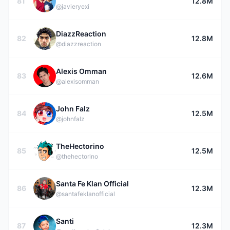
81
12.8M
@javieryexi
DiazzReaction
82
12.8M
@diazzreaction
Alexis Omman
83
12.6M
@alexisomman
John Falz
84
12.5M
@johnfalz
TheHectorino
85
12.5M
@thehectorino
Santa Fe Klan Official
86
12.3M
@santafeklanofficial
Santi
87
12.3M