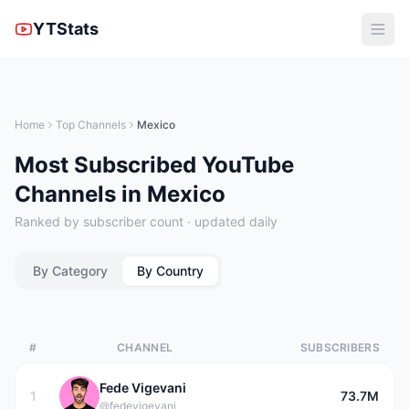
YTStats
Home
Top Channels
Mexico
Most Subscribed YouTube
Channels in Mexico
Ranked by subscriber count · updated daily
By Category
By Country
#
CHANNEL
SUBSCRIBERS
Fede Vigevani
1
73.7M
@fedevigevani