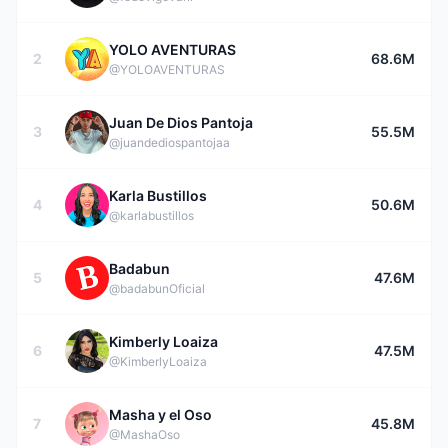
YOLO AVENTURAS
2
68.6M
@YOLOAVENTURAS
Juan De Dios Pantoja
3
55.5M
@juandediospantojaa
Karla Bustillos
4
50.6M
@karlabustillos
Badabun
5
47.6M
@badabunOficial
Kimberly Loaiza
6
47.5M
@KimberlyLoaiza
Masha y el Oso
7
45.8M
@MashaOso