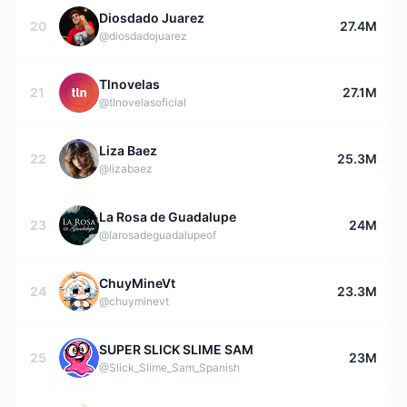
Diosdado Juarez
20
27.4M
@diosdadojuarez
Tlnovelas
21
27.1M
@tlnovelasoficial
Liza Baez
22
25.3M
@lizabaez
La Rosa de Guadalupe
23
24M
@larosadeguadalupeof
ChuyMineVt
24
23.3M
@chuyminevt
SUPER SLICK SLIME SAM
25
23M
@Slick_Slime_Sam_Spanish