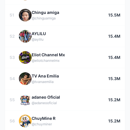
Chingu amiga
51
15.5M
@chinguamiga
AYLILU
52
15.4M
@aylilu
Eliot Channel Mx
53
15.4M
@eliotchannelmx
TV Ana Emilia
54
15.3M
@tvanaemilia
adaneo Oficial
55
15.2M
@adaneooficial
ChuyMine R
56
15.2M
@chuyminer