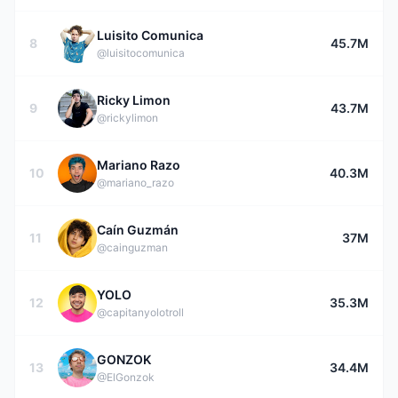
Luisito Comunica
8
45.7M
@luisitocomunica
Ricky Limon
9
43.7M
@rickylimon
Mariano Razo
10
40.3M
@mariano_razo
Caín Guzmán
11
37M
@cainguzman
YOLO
12
35.3M
@capitanyolotroll
GONZOK
13
34.4M
@ElGonzok