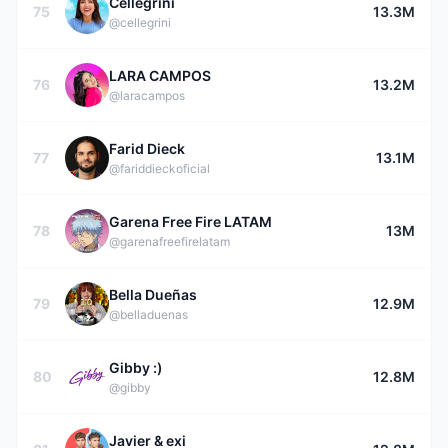
Cellegrini
75
13.3M
@cellegrini
LARA CAMPOS
76
13.2M
@laracampos
Farid Dieck
77
13.1M
@fariddieckoficial
Garena Free Fire LATAM
78
13M
@garenafreefirelatam
Bella Dueñas
79
12.9M
@belladuenas
Gibby :)
80
12.8M
@gibby
Javier & exi