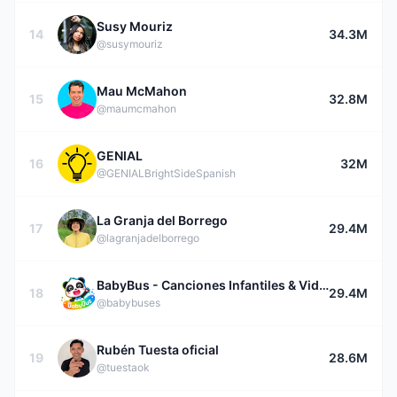
Susy Mouriz
14
34.3M
@susymouriz
Mau McMahon
15
32.8M
@maumcmahon
GENIAL
16
32M
@GENIALBrightSideSpanish
La Granja del Borrego
17
29.4M
@lagranjadelborrego
BabyBus - Canciones Infantiles & Videos para Niños
18
29.4M
@babybuses
Rubén Tuesta oficial
19
28.6M
@tuestaok