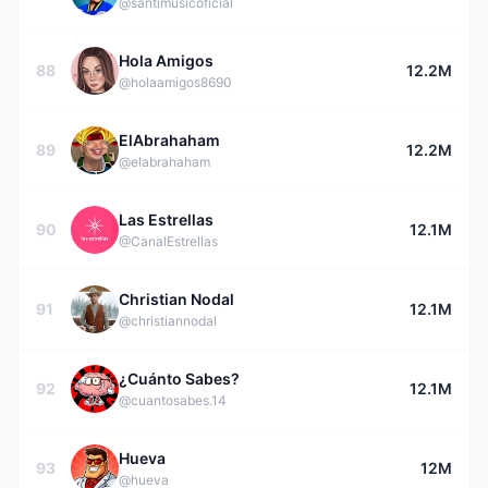
@santimusicoficial
Hola Amigos
88
12.2M
@holaamigos8690
ElAbrahaham
89
12.2M
@elabrahaham
Las Estrellas
90
12.1M
@CanalEstrellas
Christian Nodal
91
12.1M
@christiannodal
¿Cuánto Sabes?
92
12.1M
@cuantosabes.14
Hueva
93
12M
@hueva