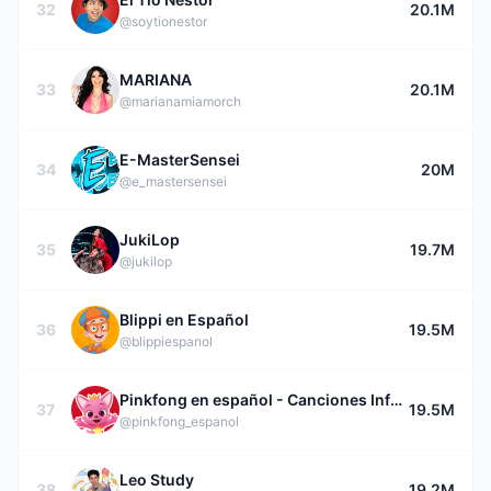
32
20.1M
@soytionestor
MARIANA
33
20.1M
@marianamiamorch
E-MasterSensei
34
20M
@e_mastersensei
JukiLop
35
19.7M
@jukilop
Blippi en Español
36
19.5M
@blippiespanol
Pinkfong en español - Canciones Infantiles
37
19.5M
@pinkfong_espanol
Leo Study
38
19.2M