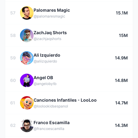
Palomares Magic
57
15.1M
@palomaresmagic
ZachJaq Shorts
58
15M
@zachjaqshorts
Ali Izquierdo
59
14.9M
@aliizquierdo
Angel OB
60
14.8M
@angelobytb
Canciones Infantiles - LooLoo
61
14.7M
@loolookidsespanol
Franco Escamilla
62
14.3M
@francoescamilla