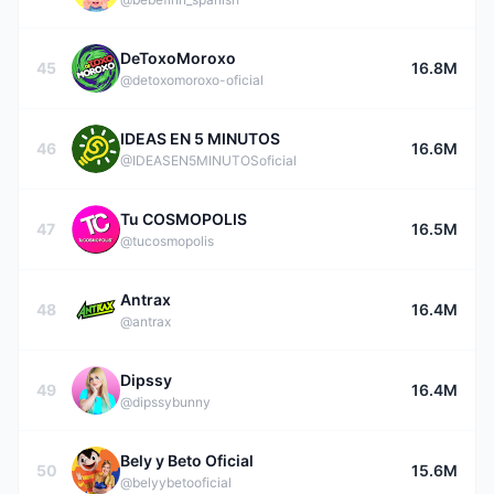
DeToxoMoroxo
45
16.8M
@detoxomoroxo-oficial
IDEAS EN 5 MINUTOS
46
16.6M
@IDEASEN5MINUTOSoficial
Tu COSMOPOLIS
47
16.5M
@tucosmopolis
Antrax
48
16.4M
@antrax
Dipssy
49
16.4M
@dipssybunny
Bely y Beto Oficial
50
15.6M
@belyybetooficial