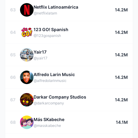
Netflix Latinoamérica
63
14.2M
@netflixlatam
123 GO! Spanish
64
14.2M
@123gospanish
Yair17
65
14.2M
@yair17
Alfredo Larin Music
66
14.2M
@alfredolarinmusic
Darkar Company Studios
67
14.2M
@darkarcompany
Más SKabeche
68
14.1M
@masskabeche