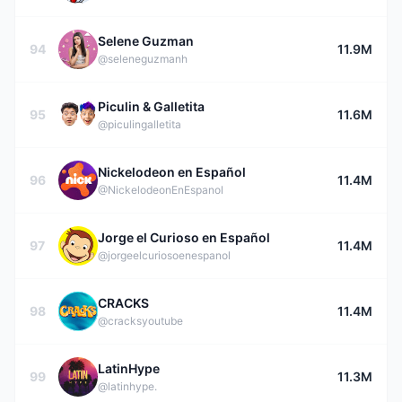
Selene Guzman
94
11.9M
@seleneguzmanh
Piculin & Galletita
95
11.6M
@piculingalletita
Nickelodeon en Español
96
11.4M
@NickelodeonEnEspanol
Jorge el Curioso en Español
97
11.4M
@jorgeelcuriosoenespanol
CRACKS
98
11.4M
@cracksyoutube
LatinHype
99
11.3M
@latinhype.