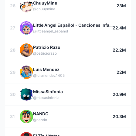
ChuuyMine
26
23M
@chuuymine
Little Angel Español - Canciones Infantiles
27
22.4M
@littleangel_espanol
Patricio Razo
28
22.2M
@patriciorazo
Luis Méndez
29
22M
@luismendez1405
MissaSinfonia
30
20.9M
@missasinfonia
NANDO
31
20.3M
@nando
El Tío Néstor