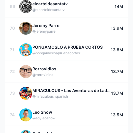
elcarteldesantatv
69
14M
@elcarteldesantatv
Jeremy Parre
70
13.9M
@jeremyparre
PONGAMOSLO A PRUEBA CORTOS
71
13.8M
@pongamosloapruebacortos1
Rorrovidios
72
13.7M
@rorrovidios
MIRACULOUS - Las Aventuras de Ladybug
73
13.7M
@miraculous_spanish
Leo Show
74
13.5M
@soyleoshow